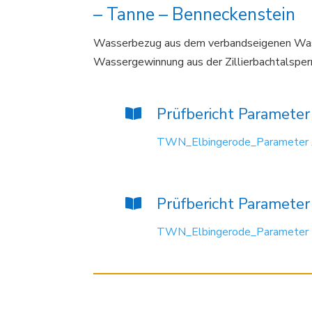
– Tanne – Benneckenstein
Wasserbezug aus dem verbandseigenen Wass
Wassergewinnung aus der Zillierbachtalsper
Prüfbericht Parameter
TWN_Elbingerode_Parameter
Prüfbericht Parameter
TWN_Elbingerode_Parameter
Geschäftszeiten
Kon
Mo. Di. Do. Fr.
Was