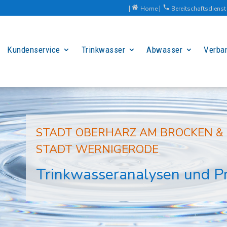
|
|
Home
Bereitschaftsdiens
h
s
o
m
m
t2
e
p
ic
h
Kundenservice
Trinkwasser
o
Abwasser
Verba
o
n
n
e
ic
o
n
STADT OBERHARZ AM BROCKEN & 
STADT WERNIGERODE
Trinkwasseranalysen und Pr