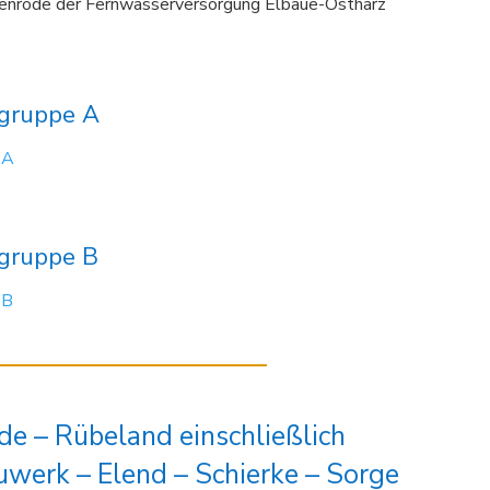
rode der Fernwasserversorgung Elbaue-Ostharz
rgruppe A
 A
rgruppe B
 B
de – Rübeland einschließlich
werk – Elend – Schierke – Sorge