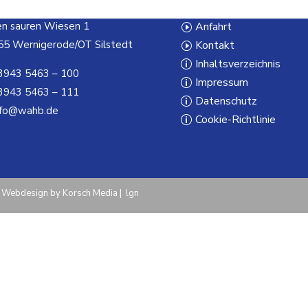
temme – Bode
Ansprechpartner
en sauren Wiesen 1
Anfahrt
5 Wernigerode/OT Silstedt
Kontakt
Inhaltsverzeichnis
943 5463 – 100
Impressum
943 5463 – 111
Datenschutz
fo@wahb.de
Cookie-Richtlinie
|
Webdesign by Korsch Media
|
lgn