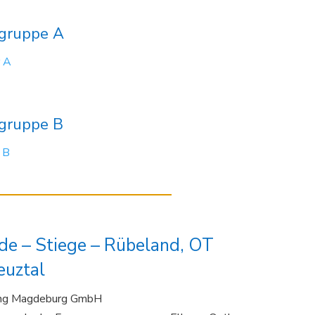
rgruppe A
 A
rgruppe B
 B
de – Stiege – Rübeland, OT
uztal
gung Magdeburg GmbH