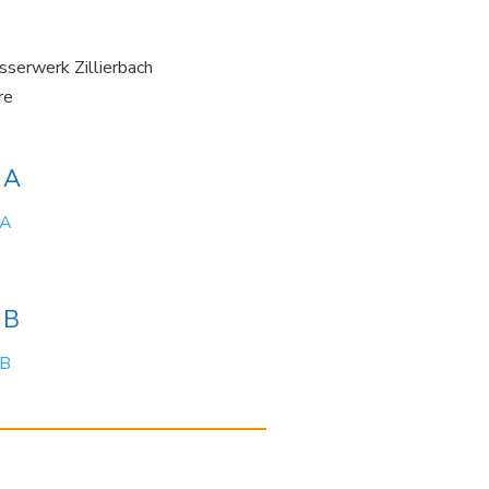
erwerk Zillierbach
re
 A
 A
 B
 B
takt
Weitere Informationen
ser- und Abwasserverband
FAQ / Häufige Fragen